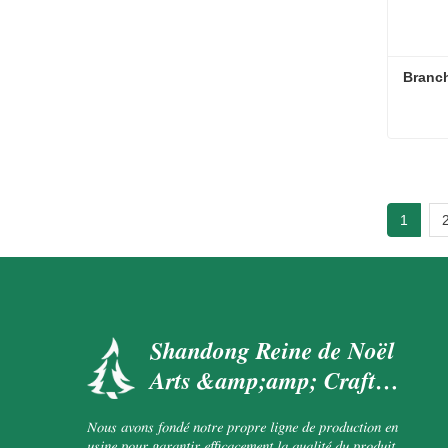
Branch
Branche
Conta
1
Shandong Reine de Noël
Arts &amp;amp; Crafts
Co., Ltd.
Nous avons fondé notre propre ligne de production en
usine pour garantir efficacement la qualité du produit