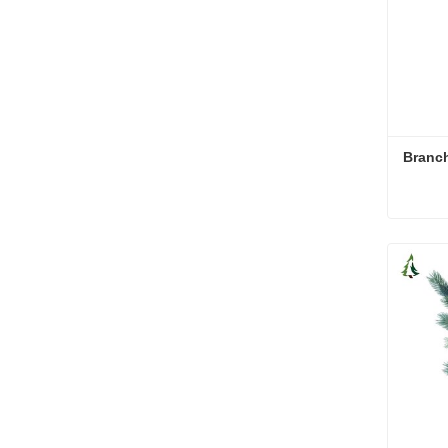
Branc
Branch
Conta