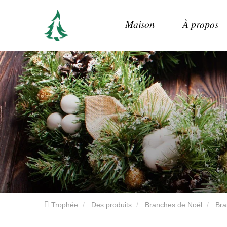
Maison
À propos
Trophée
Des produits
Branches de Noël
Bra