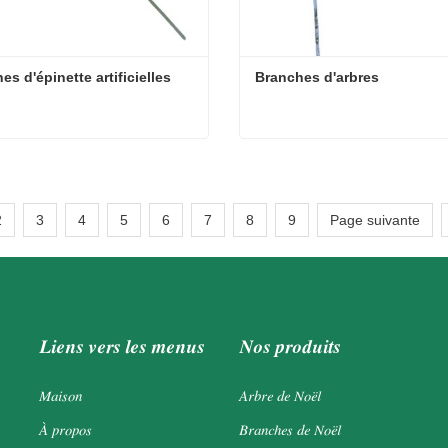
es d'épinette artificielles
Branches d'arbres
s d'épinette artificielles
Branches d'arbres
cter maintenant
Contacter maintenant
2
3
4
5
6
7
8
9
Page suivante
Liens vers les menus
Nos produits
Maison
Arbre de Noël
À propos
Branches de Noël