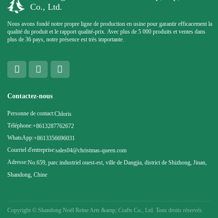
Co., Ltd.
Nous avons fondé notre propre ligne de production en usine pour garantir efficacement la
qualité du produit et le rapport qualité-prix. Avec plus de 5 000 produits et ventes dans
plus de 36 pays, notre présence est très importante.
Contactez-nous
Personne de contact:
Chloris
Téléphone:
+8613287762672
WhatsApp:
+8613356696031
Courriel d'entreprise:
sales04@christmas-queen.com
Adresse:
No.659, parc industriel ouest-est, ville de Dangjia, district de Shizhong, Jinan,
Shandong, Chine
Copyright ©
Shandong Noël Reine Arts &amp; Crafts Co., Ltd. Tous droits réservés.