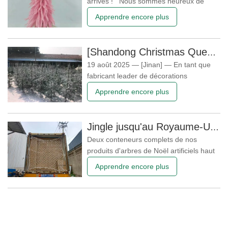
arrivés ! Nous sommes heureux de
décembre. Ce que vous
vous informer que nos nouveaux
Apprendre encore plus
échantillons de vacances ont été
préparés et livrés à nos clients cette
semaine. Ce lot comprend : Sapins de
[Shandong Christmas Queen Arts & Crafts Co., Ltd.] Achève avec succès la production en série de sapins de Noël en 2025
Noël roses – doux et élégants, apportant
19 août 2025 — [Jinan] — En tant que
une touche de fraîcheur à la décoration
fabricant leader de décorations
saisonnières, [Shandong Christmas
Apprendre encore plus
Queen Arts & Crafts Co., Ltd.] a terminé
avec succès sa production de masse
2025, proposant une large gamme de
Jingle jusqu'au Royaume-Uni ! Deux conteneurs de décorations de Noël artificielles viennent d'être expédiés !
décorations de Noël, notamment des
Deux conteneurs complets de nos
sapins de Noël réalistes en PE/PVC, des
produits d'arbres de Noël artificiels haut
sapins
de gamme ont été chargés avec succès
Apprendre encore plus
hier et aujourd'hui, maintenant prêts à
embarquer pour leur voyage à travers
l'océan vers le Royaume-Uni. En tant
que fabricant de confiance, cette
expédition marque une autre étape clé