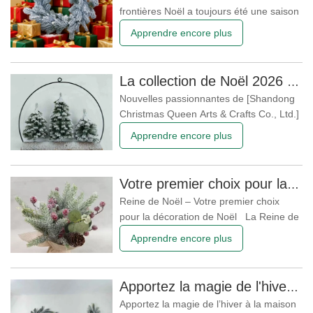
régularité et innovation en matière de
frontières Noël a toujours été une saison
design. Dans
qui transcende les frontières, mêlant
Apprendre encore plus
tradition, famille et commerce. En 2026,
ce n’est plus seulement une célébration
locale : c’est un phénomène mondial.
La collection de Noël 2026 est là !
Les maisons, les espaces de vente au
Nouvelles passionnantes de [Shandong
détail et les lieux
Christmas Queen Arts & Crafts Co., Ltd.]
: la collection de Noël 2026 est là ! Salut
Apprendre encore plus
les amoureux de Noël ! La saison de
Noël 2026 approche à grands pas et
nous sommes ravis d'annoncer que
Votre premier choix pour la décoration de Noël
[Shandong Christmas Queen Arts &
Reine de Noël – Votre premier choix
Crafts Co., Ltd.] a
pour la décoration de Noël La Reine de
Noël est le choix idéal pour créer une
Apprendre encore plus
maison de vacances magique. Notre
collection de sapins, couronnes et
guirlandes de Noël apporte chaleur, style
Apportez la magie de l'hiver à la maison – Nouvelle guirlande de Noël enneigée de 180 cm
et esprit festif à chaque recoin. Des
Apportez la magie de l’hiver à la maison
sapins de Noël réalistes qui