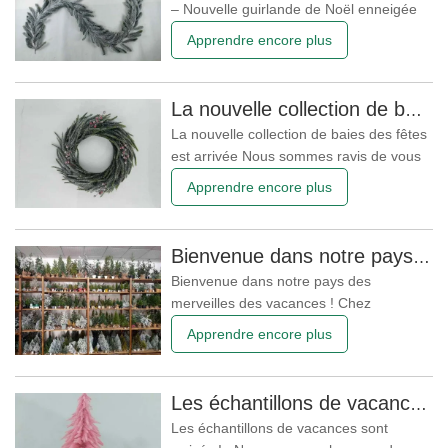
– Nouvelle guirlande de Noël enneigée
de 180 cm ! Préparez-vous à décorer
Apprendre encore plus
vos entrées d'une touche de magie
hivernale ! Notre guirlande de Noël
enneigée de 180 cm apportera charme
La nouvelle collection de baies des fêtes est arrivée
festif et ambiance chaleureuse à chaque
La nouvelle collection de baies des fêtes
recoin de votre maison ou de votre
est arrivée Nous sommes ravis de vous
présenter notre dernière série Berry,
Apprendre encore plus
désormais disponible sous forme
d’échantillons que les clients peuvent
examiner. Ce qui est inclus Arbres de
Bienvenue dans notre pays des merveilles des vacances !
Noël aux baies – arbres verts classiques
Bienvenue dans notre pays des
décorés de baies rouges
merveilles des vacances ! Chez
[Shandong Christmas Queen Arts &
Apprendre encore plus
Crafts Co., Ltd.], Noël n'est pas
seulement une période de l'année, c'est
un art de vivre. C'est pourquoi nous
Les échantillons de vacances sont arrivés
avons créé un showroom qui vous
Les échantillons de vacances sont
plongera au cœur de la magie de