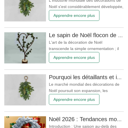
L'industrie mondiale des décorations de
Noël s'est considérablement développée,
dépassant largement les ornements
Apprendre encore plus
traditionnels et les sapins artificiels
basiques qui définissaient autrefois cette
période. Aujourd'hui, le marché est
Le sapin de Noël flocon de neige de la Reine de Noël : sublimer l'élégance festive avec un luxe européen intemporel
façonné par l'évolution des préférences
L'art de la décoration de Noël
des consommateurs, les
transcende la simple ornementation ; il
est l'expression même de la beauté, du
Apprendre encore plus
raffinement et de l'émotion. Pour ceux
qui chérissent cette période, chaque
décoration, chaque ruban, chaque
Pourquoi les détaillants et importateurs du monde entier choisissent Christmas Queen : un guide B2B complet pour l’approvisionnement en décorations de Noël
branche a le pouvoir de métamorphoser
Le marché mondial des décorations de
un espace en un univers de magie et d'
Noël poursuit son expansion, les
détaillants, les marques de commerce
Apprendre encore plus
électronique, les grossistes et les
importateurs recherchant des
partenaires de fabrication fiables,
Noël 2026 : Tendances mondiales en matière de décorations de Noël et comment Shandong Christmas Queen Arts & Crafts Co., Ltd. façonne le marché
capables de garantir qualité, valeur,
Introduction : Une saison au-delà des