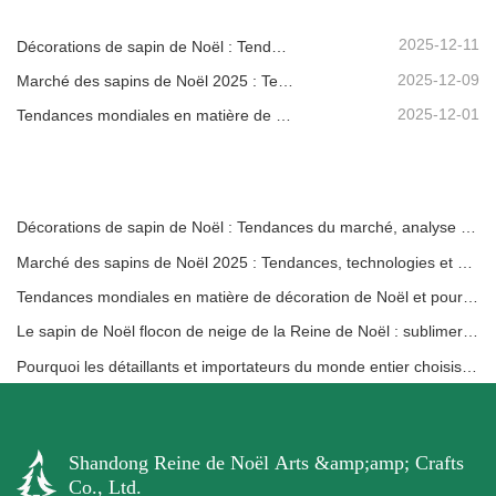
2025-12-11
Décorations de sapin de Noël : Tendances du marché, analyse de la chaîne d'approvisionnement et guide d'achat 2025
2025-12-09
Marché des sapins de Noël 2025 : Tendances, technologies et guide d’approvisionnement pour les acheteurs B2B
2025-12-01
Tendances mondiales en matière de décoration de Noël et pourquoi Christmas Queen reste leader du marché
Décorations de sapin de Noël : Tendances du marché, analyse de la chaîne d'approvisionnement et guide d'achat 2025
Marché des sapins de Noël 2025 : Tendances, technologies et guide d’approvisionnement pour les acheteurs B2B
Tendances mondiales en matière de décoration de Noël et pourquoi Christmas Queen reste leader du marché
Le sapin de Noël flocon de neige de la Reine de Noël : sublimer l'élégance festive avec un luxe européen intemporel
Pourquoi les détaillants et importateurs du monde entier choisissent Christmas Queen : un guide B2B complet pour l’approvisionnement en décorations de Noël
Shandong Reine de Noël Arts &amp;amp; Crafts
Co., Ltd.