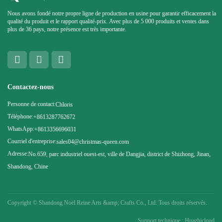
Nous avons fondé notre propre ligne de production en usine pour garantir efficacement la
qualité du produit et le rapport qualité-prix. Avec plus de 5 000 produits et ventes dans
plus de 36 pays, notre présence est très importante.
Contactez-nous
Personne de contact:
Chloris
Téléphone:
+8613287762672
WhatsApp:
+8613356696031
Courriel d'entreprise:
sales04@christmas-queen.com
Adresse:
No.659, parc industriel ouest-est, ville de Dangjia, district de Shizhong, Jinan,
Shandong, Chine
Copyright ©
Shandong Noël Reine Arts &amp; Crafts Co., Ltd. Tous droits réservés.
Support technique : Huazhicloud