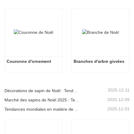
Couronne d'ornement
Branches d'arbre givrées
2025-12-11
Décorations de sapin de Noël : Tendances du marché, analyse de la chaîne d'approvisionnement et guide d'achat 2025
2025-12-09
Marché des sapins de Noël 2025 : Tendances, technologies et guide d’approvisionnement pour les acheteurs B2B
2025-12-01
Tendances mondiales en matière de décoration de Noël et pourquoi Christmas Queen reste leader du marché