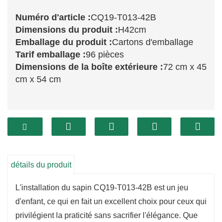
Numéro d'article :
CQ19-T013-42B
Dimensions du produit :
H42cm
Emballage du produit :
Cartons d'emballage
Tarif emballage :
96 pièces
Dimensions de la boîte extérieure :
72 cm x 45
cm x 54 cm
Le CQ19-T013-42B est un charmant sapin de
Noël de 42 cm, conçu pour apporter l'esprit des
fêtes même aux petits espaces. Ses dimensions
compactes le rendent idéal pour les tables, les
détails du produit
rebords de fenêtre ou les coins douillets, vous
L'installation du sapin CQ19-T013-42B est un jeu
permettant de créer une ambiance chaleureuse
d'enfant, ce qui en fait un excellent choix pour ceux qui
et festive, même dans les espaces réduits. Ses
privilégient la praticité sans sacrifier l'élégance. Que
branches d'un vert luxuriant offrent un