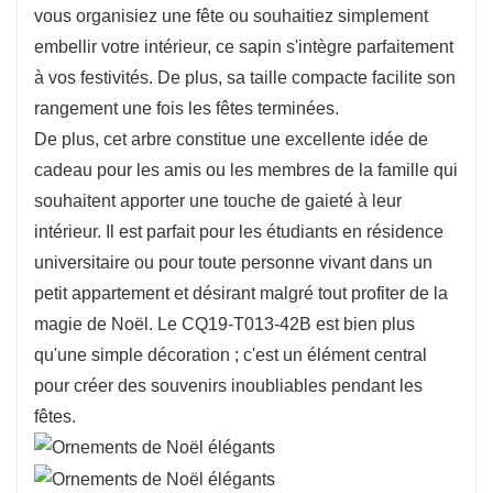
vous organisiez une fête ou souhaitiez simplement
magnifique écrin à vos décorations préférées,
embellir votre intérieur, ce sapin s'intègre parfaitement
invitant à la personnalisation et à la créativité.
à vos festivités. De plus, sa taille compacte facilite son
Fabriqué avec des matériaux de qualité, cet
rangement une fois les fêtes terminées.
arbre est conçu pour durer et vous
De plus, cet arbre constitue une excellente idée de
accompagner pendant de nombreuses fêtes.
cadeau pour les amis ou les membres de la famille qui
Ses branches peuvent accueillir une grande
souhaitent apporter une touche de gaieté à leur
variété de décorations, des boules classiques
intérieur. Il est parfait pour les étudiants en résidence
aux accessoires modernes, offrant ainsi une
universitaire ou pour toute personne vivant dans un
grande liberté de style. Cette polyvalence le
petit appartement et désirant malgré tout profiter de la
rend idéal pour les thèmes de Noël traditionnels
magie de Noël. Le CQ19-T013-42B est bien plus
comme pour les décorations contemporaines.
qu'une simple décoration ; c'est un élément central
pour créer des souvenirs inoubliables pendant les
fêtes.