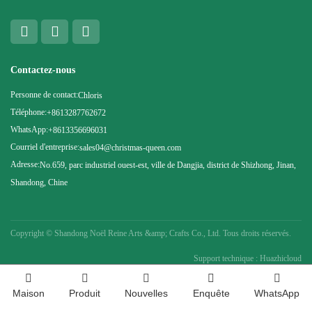
Contactez-nous
Personne de contact:
Chloris
Téléphone:
+8613287762672
WhatsApp:
+8613356696031
Courriel d'entreprise:
sales04@christmas-queen.com
Adresse:
No.659, parc industriel ouest-est, ville de Dangjia, district de Shizhong, Jinan,
Shandong, Chine
Copyright ©
Shandong Noël Reine Arts &amp; Crafts Co., Ltd. Tous droits réservés.
Support technique : Huazhicloud
Maison
Produit
Nouvelles
Enquête
WhatsApp