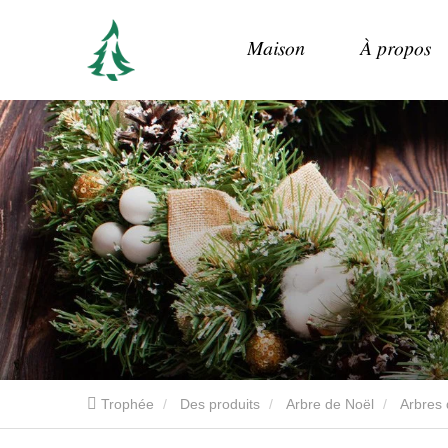
Maison
À propos
Trophée
Des produits
Arbre de Noël
Arbres d