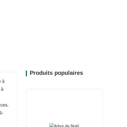
 le sapin CQ19-T014-30B est conçu pour
nombreuses saisons. Ses branches
rations, vous permettant ainsi d'exprimer
e des fêtes qui vous correspond. Que vous
tons rouges et or ou un design contemporain
ire tous les goûts.
Produits populaires
e à
 à
nces.
9-