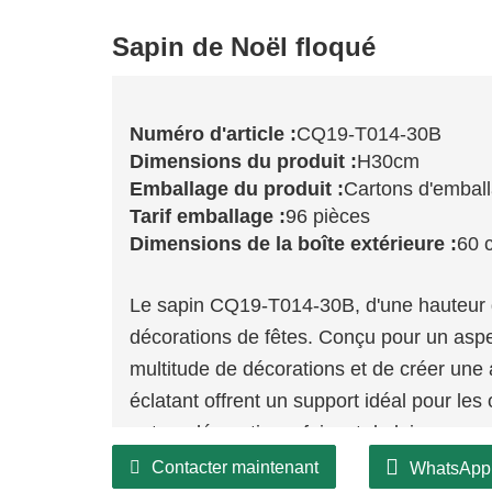
Sapin de Noël floqué
Numéro d'article :
CQ19-T014-30B
Dimensions du produit :
H30cm
Emballage du produit :
Cartons d'embal
Tarif emballage :
96 pièces
Dimensions de la boîte extérieure :
60 
Le sapin CQ19-T014-30B, d'une hauteur d
décorations de fêtes. Conçu pour un aspect
multitude de décorations et de créer une
éclatant offrent un support idéal pour le
autres décorations, faisant de lui une ma
quelle pièce.
Contacter maintenant
WhatsApp