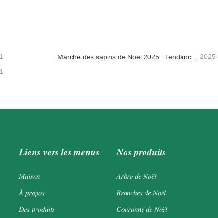
ne d'ornements vintage
Faux arbres
tacter maintenant
Contacter maintenant
1
2025
Marché des sapins de Noël 2025 : Tendances, technologies et guide d’approvisionnement pour les acheteurs B2B
1
Liens vers les menus
Nos produits
Maison
Arbre de Noël
À propos
Branches de Noël
Des produits
Couronne de Noël