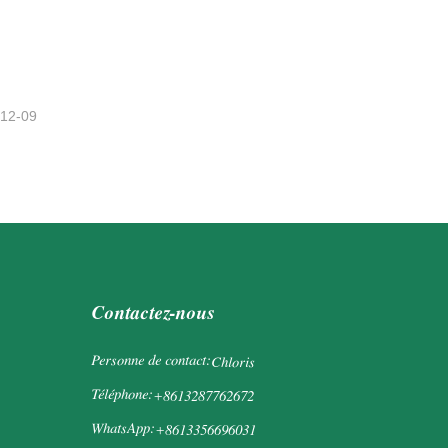
-12-09
Contactez-nous
Personne de contact:
Chloris
Téléphone:
+8613287762672
WhatsApp:
+8613356696031