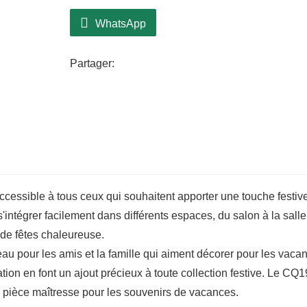
Fabriqué avec des matériaux de qualité,
durer et vous accompagner pendant de 
WhatsApp
robustes peuvent accueillir diverses déco
votre style unique et de créer l'ambianc
Partager:
préfériez un style traditionnel avec des 
aux couleurs vives, ce sapin saura satisfa
ccessible à tous ceux qui souhaitent apporter une touche festiv
s'intégrer facilement dans différents espaces, du salon à la salle
 de fêtes chaleureuse.
eau pour les amis et la famille qui aiment décorer pour les vaca
on en font un ajout précieux à toute collection festive. Le CQ1
e pièce maîtresse pour les souvenirs de vacances.