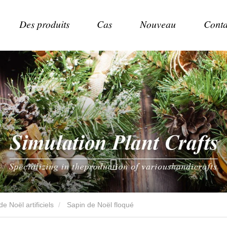
Des produits
Cas
Nouveau
Conta
e Noël artificiels
Sapin de Noël floqué