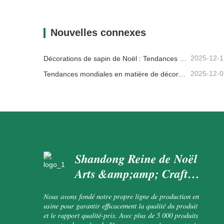
Grand sapin de Noël
Couron
Contacter maintenant
Con
Nouvelles connexes
2025-12-1
Décorations de sapin de Noël : Tendances du marché, analyse de la chaîne d'approvisionnement et guide d'achat 2025
2025-12-0
Tendances mondiales en matière de décoration de Noël et pourquoi Christmas Queen reste leader du marché
Shandong Reine de Noël
Arts &amp;amp; Crafts
Co., Ltd.
Nous avons fondé notre propre ligne de production en
usine pour garantir efficacement la qualité du produit
et le rapport qualité-prix. Avec plus de 5 000 produits