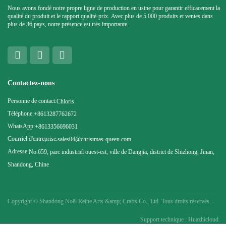
Nous avons fondé notre propre ligne de production en usine pour garantir efficacement la
qualité du produit et le rapport qualité-prix. Avec plus de 5 000 produits et ventes dans
plus de 36 pays, notre présence est très importante.
Contactez-nous
Personne de contact:
Chloris
Téléphone:
+8613287762672
WhatsApp:
+8613356696031
Courriel d'entreprise:
sales04@christmas-queen.com
Adresse:
No.659, parc industriel ouest-est, ville de Dangjia, district de Shizhong, Jinan,
Shandong, Chine
Copyright ©
Shandong Noël Reine Arts &amp; Crafts Co., Ltd. Tous droits réservés.
Support technique : Huazhicloud