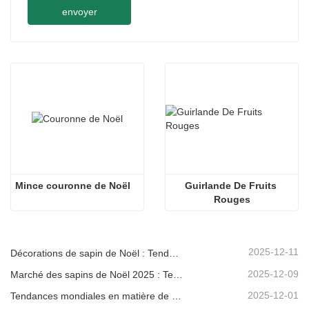
envoyer
Mince couronne de Noël
Guirlande De Fruits 
Rouges
2025-12-11
Décorations de sapin de Noël : Tendances du marché, analyse de la chaîne d'approvisionnement et guide d'achat 2025
2025-12-09
Marché des sapins de Noël 2025 : Tendances, technologies et guide d’approvisionnement pour les acheteurs B2B
2025-12-01
Tendances mondiales en matière de décoration de Noël et pourquoi Christmas Queen reste leader du marché