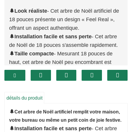
🌲Look réaliste
- Cet arbre de Noël artificiel de
18 pouces présente un design « Feel Real »,
offrant un aspect authentique.
🌲Installation facile et sans perte
- Cet arbre
de Noël de 18 pouces s'assemble rapidement.
🌲Taille compacte
- Mesurant 18 pouces de
haut, cet arbre de Noël peu encombrant est
parfait pour les appartements, les bureaux ou
tout petit espace de vie.
🌲Robuste et sécurisé
-La base en ciment
enveloppée de toile de jute assure la stabilité.
détails du produit
🌲
Cet arbre de Noël artificiel remplit votre maison,
votre bureau ou même un petit coin de joie festive.
🌲Installation facile et sans perte
- Cet arbre