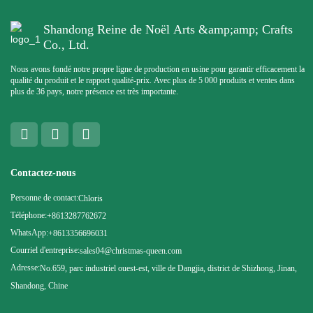
Shandong Reine de Noël Arts &amp;amp; Crafts
Co., Ltd.
Nous avons fondé notre propre ligne de production en usine pour garantir efficacement la
qualité du produit et le rapport qualité-prix. Avec plus de 5 000 produits et ventes dans
plus de 36 pays, notre présence est très importante.
Contactez-nous
Personne de contact:
Chloris
Téléphone:
+8613287762672
WhatsApp:
+8613356696031
Courriel d'entreprise:
sales04@christmas-queen.com
Adresse:
No.659, parc industriel ouest-est, ville de Dangjia, district de Shizhong, Jinan,
Shandong, Chine