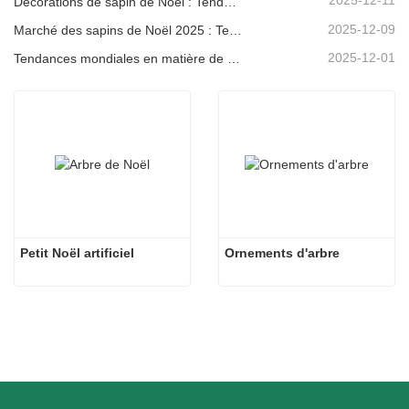
2025-12-11
Décorations de sapin de Noël : Tendances du marché, analyse de la chaîne d'approvisionnement et guide d'achat 2025
2025-12-09
Marché des sapins de Noël 2025 : Tendances, technologies et guide d’approvisionnement pour les acheteurs B2B
2025-12-01
Tendances mondiales en matière de décoration de Noël et pourquoi Christmas Queen reste leader du marché
Petit Noël artificiel
Ornements d'arbre