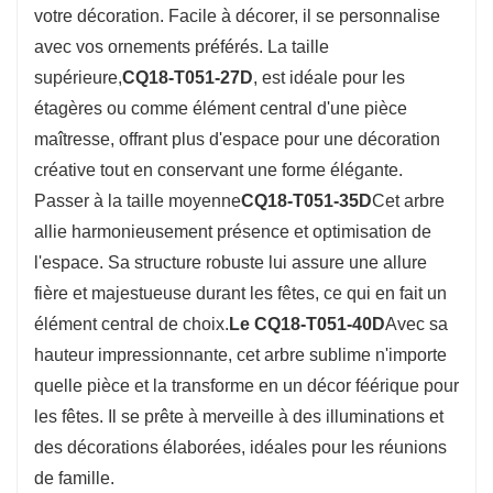
CQ18-T051-50D
—Conçus pour apporter une
votre décoration. Facile à décorer, il se personnalise
touche festive à n'importe quel espace, ces
avec vos ornements préférés. La taille
sapins arborent une finition verte classique qui
supérieure,
CQ18-T051-27D
, est idéale pour les
s'harmonise parfaitement avec différents
étagères ou comme élément central d'une pièce
thèmes de décoration de fêtes, ce qui en fait
maîtresse, offrant plus d'espace pour une décoration
des éléments polyvalents pour vos célébrations
créative tout en conservant une forme élégante.
saisonnières.
Passer à la taille moyenne
CQ18-T051-35D
Cet arbre
allie harmonieusement présence et optimisation de
l'espace. Sa structure robuste lui assure une allure
fière et majestueuse durant les fêtes, ce qui en fait un
élément central de choix.
Le CQ18-T051-40D
Avec sa
hauteur impressionnante, cet arbre sublime n'importe
quelle pièce et la transforme en un décor féérique pour
les fêtes. Il se prête à merveille à des illuminations et
des décorations élaborées, idéales pour les réunions
de famille.