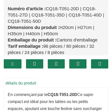
Numéro d'article :
CQ18-T051-20D | CQ18-
T051-27D | CQ18-T051-35D | CQ18-T051-40D |
CQ18-T051-50D
Dimensions du produit :
H20cm | H27cm |
H35cm | H40cm | H50cm
Emballage du produit :
Cartons d'emballage
Tarif emballage :
96 pièces / 80 pièces / 32
pièces / 24 pièces / 8 pièces
Dimensions de la boîte extérieure :
62 cm x 47
cm x 43 cm / 85 cm x 64 cm x 28 cm / 90 cm x
46 cm x 37 cm / 74 cm x 48 cm x 47 cm / 54 cm
x 28 cm x 54 cm
détails du produit
Cette ravissante collection d'arbres comprend
En commençant par le
CQ18-T051-20D
Ce sapin
cinq tailles —
CQ18-T051-20D, CQ18-T051-
compact est idéal pour les tables ou les petits
27D, CQ18-T051-35D, CQ18-T051-40D et
espaces, ajoutant une touche festive sans surcharger