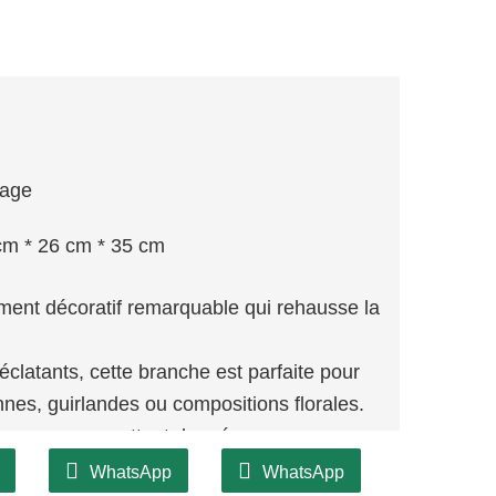
lage
cm * 26 cm * 35 cm
ent décoratif remarquable qui rehausse la
clatants, cette branche est parfaite pour
nes, guirlandes ou compositions florales.
ison, vous permettant de créer une
dans votre maison.
WhatsApp
WhatsApp