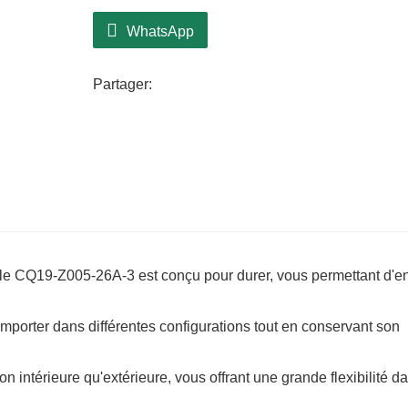
L'une des principales caractéristiques d
Cette branche s'intègre harmonieusement 
WhatsApp
vous préfériez une esthétique moderne, ru
Utilisez-le pour créer de superbes centr
Partager:
dans des compositions plus importantes.
Son adaptabilité lui permet de s'harmonis
en fait un ajout essentiel à votre collectio
, le CQ19-Z005-26A-3 est conçu pour durer, vous permettant d'e
mporter dans différentes configurations tout en conservant son
n intérieure qu'extérieure, vous offrant une grande flexibilité d