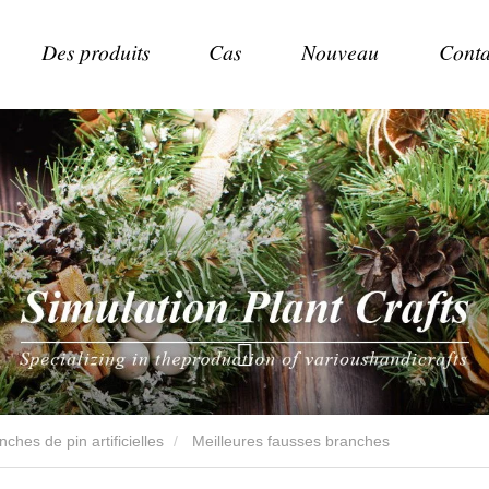
Des produits
Cas
Nouveau
Conta
nches de pin artificielles
Meilleures fausses branches