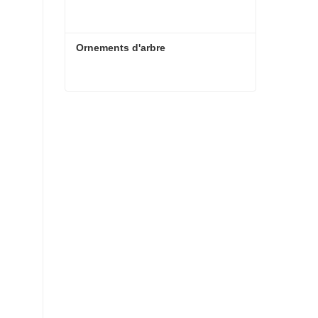
Ornements d'arbre
Ornements d'arbre
Contacter maintenant