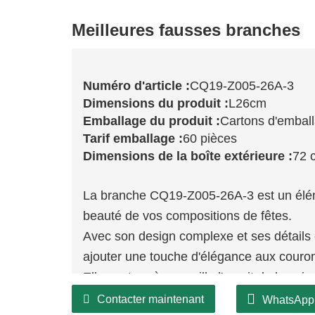
Meilleures fausses branches
Numéro d'article :
CQ19-Z005-26A-3
Dimensions du produit :
L26cm
Emballage du produit :
Cartons d'embal
Tarif emballage :
60 pièces
Dimensions de la boîte extérieure :
72 
La branche CQ19-Z005-26A-3 est un élém
beauté de vos compositions de fêtes.
Avec son design complexe et ses détails é
ajouter une touche d'élégance aux couron
Elle capture à merveille l'esprit de la sa
atmosphère chaleureuse et accueillante 
Contacter maintenant
WhatsApp