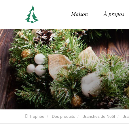
Maison
À propos
Trophée
Des produits
Branches de Noël
Bra