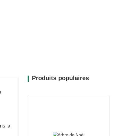
u CQ19-Z005-26A-3 est sa polyvalence.
à différents styles de décoration, que
stique ou traditionnelle.
es de table ou comme élément décoratif
er avec votre décoration générale, ce qui
n pour les fêtes.
Produits populaires
n
ans la