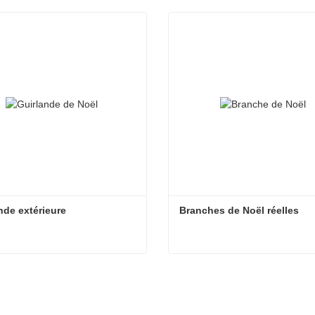
nde extérieure
Branches de Noël réelles
nde extérieure
Branches de Noël réelles
tacter maintenant
Contacter maintenant