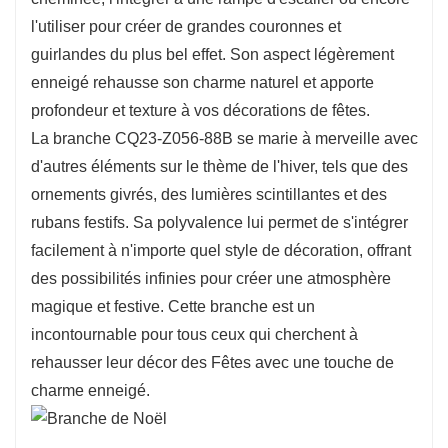
Conçue pour durer, la branche CQ23-Z056-88B
l'utiliser pour créer de grandes couronnes et
est faite pour traverser les fêtes de fin d'année.
guirlandes du plus bel effet. Son aspect légèrement
Son effet enneigé ajoute une touche de charme
enneigé rehausse son charme naturel et apporte
profondeur et texture à vos décorations de fêtes.
et d'élégance, en faisant un élément polyvalent
La branche CQ23-Z056-88B se marie à merveille avec
qui s'harmonise aussi bien avec les décorations
d'autres éléments sur le thème de l'hiver, tels que des
traditionnelles que modernes. Utilisée dans des
ornements givrés, des lumières scintillantes et des
couronnes, des guirlandes ou comme élément
rubans festifs. Sa polyvalence lui permet de s'intégrer
d'une composition florale, cette branche crée
facilement à n'importe quel style de décoration, offrant
une ambiance hivernale cohérente et raffinée.
des possibilités infinies pour créer une atmosphère
magique et festive. Cette branche est un
incontournable pour tous ceux qui cherchent à
rehausser leur décor des Fêtes avec une touche de
charme enneigé.