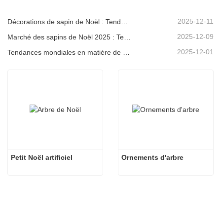
2025-12-11
Décorations de sapin de Noël : Tendances du marché, analyse de la chaîne d'approvisionnement et guide d'achat 2025
2025-12-09
Marché des sapins de Noël 2025 : Tendances, technologies et guide d’approvisionnement pour les acheteurs B2B
2025-12-01
Tendances mondiales en matière de décoration de Noël et pourquoi Christmas Queen reste leader du marché
Petit Noël artificiel
Ornements d'arbre