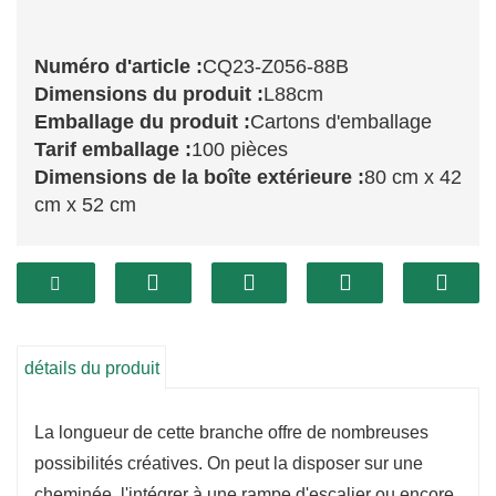
Numéro d'article :
CQ23-Z056-88B
Dimensions du produit :
L88cm
Emballage du produit :
Cartons d'emballage
Tarif emballage :
100 pièces
Dimensions de la boîte extérieure :
80 cm x 42
cm x 52 cm
Le
CQ23-Z056-88B
Cette branche se distingue
par son impressionnante longueur de 88 cm, ce
qui en fait un choix idéal pour les grandes
décorations de fêtes. Sa finition saupoudrée de
détails du produit
neige ajoute une touche de magie hivernale à
tout décor. Sa taille généreuse et son aspect
La longueur de cette branche offre de nombreuses
réaliste en font une pièce maîtresse qui
possibilités créatives. On peut la disposer sur une
sublimera vos décorations festives.
cheminée, l'intégrer à une rampe d'escalier ou encore