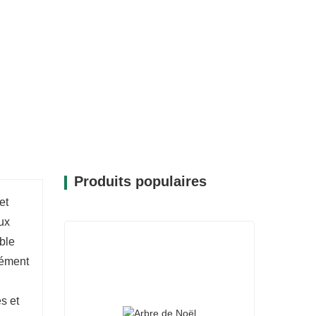
Produits populaires
et
ux
able
lément
s et