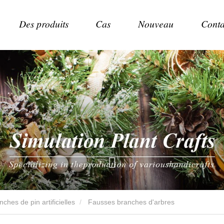
Des produits
Cas
Nouveau
Conta
nches de pin artificielles
Fausses branches d'arbres