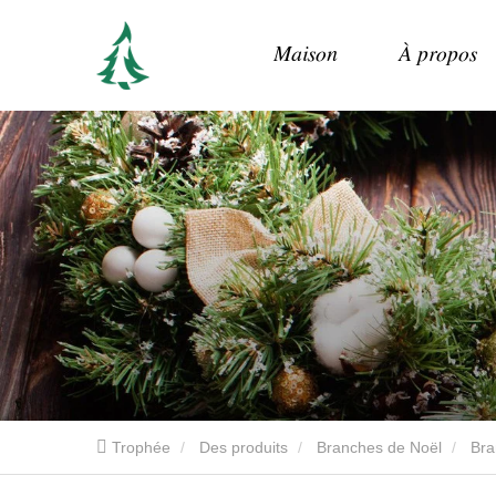
Maison
À propos
Trophée
Des produits
Branches de Noël
Bra