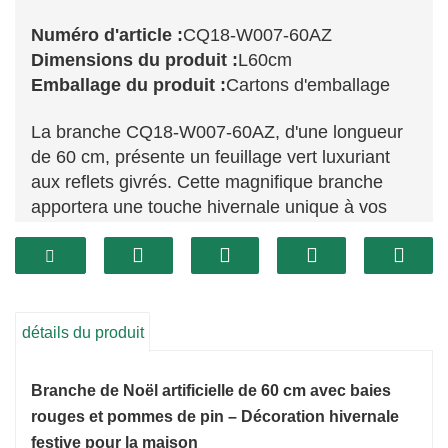
Numéro d'article :
CQ18-W007-60AZ
Dimensions du produit :
L60cm
Emballage du produit :
Cartons d'emballage
La branche CQ18-W007-60AZ, d'une longueur
de 60 cm, présente un feuillage vert luxuriant
aux reflets givrés. Cette magnifique branche
apportera une touche hivernale unique à vos
décorations de fêtes, créant ainsi une ambiance
festive idéale. Son aspect réaliste et ses
extrémités givrées forment un contraste
saisissant, la mettant en valeur dans n'importe
quelle composition.
détails du produit
Branche de Noël artificielle de 60 cm avec baies
rouges et pommes de pin – Décoration hivernale
festive pour la maison