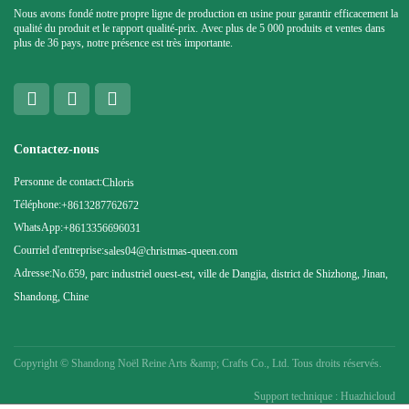
Nous avons fondé notre propre ligne de production en usine pour garantir efficacement la
qualité du produit et le rapport qualité-prix. Avec plus de 5 000 produits et ventes dans
plus de 36 pays, notre présence est très importante.
Contactez-nous
Personne de contact:
Chloris
Téléphone:
+8613287762672
WhatsApp:
+8613356696031
Courriel d'entreprise:
sales04@christmas-queen.com
Adresse:
No.659, parc industriel ouest-est, ville de Dangjia, district de Shizhong, Jinan,
Shandong, Chine
Copyright ©
Shandong Noël Reine Arts &amp; Crafts Co., Ltd. Tous droits réservés.
Support technique : Huazhicloud