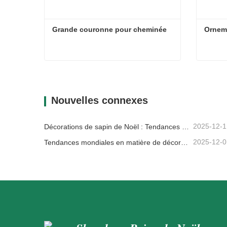
Grande couronne pour cheminée
Orneme
Grande couronne pour cheminée
Orneme
Contacter maintenant
Con
Nouvelles connexes
2025-12-1
Décorations de sapin de Noël : Tendances du marché, analyse de la chaîne d'approvisionnement et guide d'achat 2025
2025-12-0
Tendances mondiales en matière de décoration de Noël et pourquoi Christmas Queen reste leader du marché