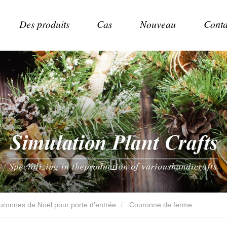
Des produits
Cas
Nouveau
Conta
uronnes de Noël pour porte d'entrée
Couronne de ferme