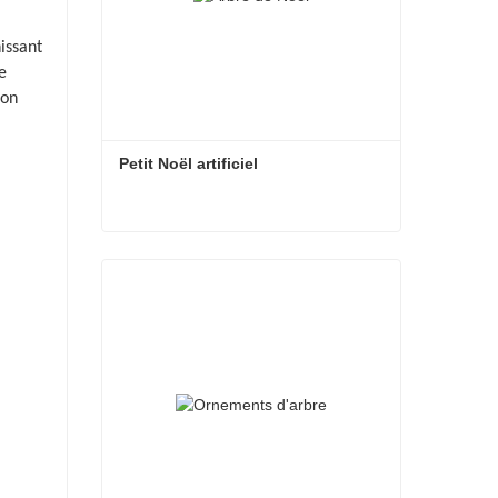
issant
e
ion
Petit Noël artificiel
Petit Noël artificiel
Contacter maintenant