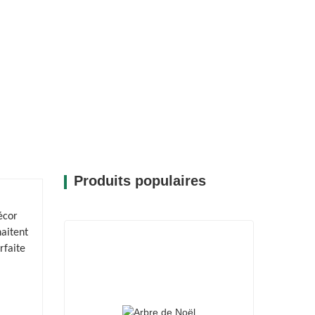
Produits populaires
écor
haitent
rfaite