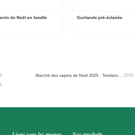
nts de Noël en famille
Guirlande pré-éclairée
nts de Noël en famille
Guirlande pré-éclairée
tacter maintenant
Contacter maintenant
1
2025
Marché des sapins de Noël 2025 : Tendances, technologies et guide d’approvisionnement pour les acheteurs B2B
1
Liens vers les menus
Nos produits