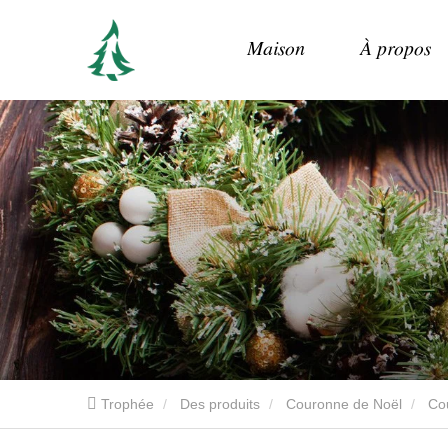
Maison
À propos
Trophée
Des produits
Couronne de Noël
Co