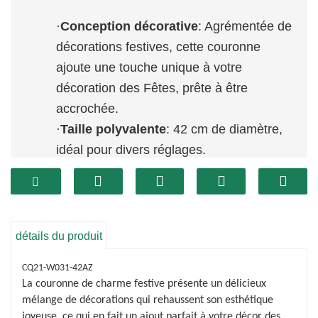
·
Conception décorative
: Agrémentée de
décorations festives, cette couronne
ajoute une touche unique à votre
décoration des Fêtes, prête à être
accrochée.
·
Taille polyvalente
: 42 cm de diamètre,
idéal pour divers réglages.
·
Durable et réutilisable
: Construit pour
résister à plusieurs saisons de vacances,
offrant un choix écologique.
détails du produit
CQ21-W031-42AZ
La couronne de charme festive présente un délicieux
mélange de décorations qui rehaussent son esthétique
joyeuse, ce qui en fait un ajout parfait à votre décor des