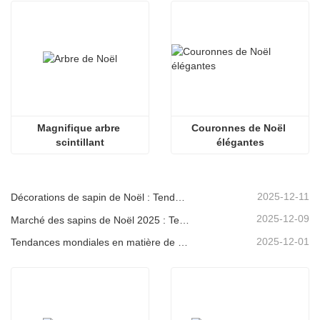
Magnifique arbre 
Couronnes de Noël 
scintillant
élégantes
2025-12-11
Décorations de sapin de Noël : Tendances du marché, analyse de la chaîne d'approvisionnement et guide d'achat 2025
2025-12-09
Marché des sapins de Noël 2025 : Tendances, technologies et guide d’approvisionnement pour les acheteurs B2B
2025-12-01
Tendances mondiales en matière de décoration de Noël et pourquoi Christmas Queen reste leader du marché