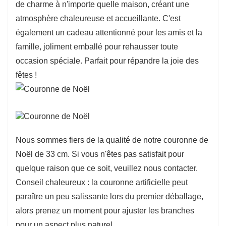
de charme à n'importe quelle maison, créant une
:
Entièrement assemblée et prête à être
atmosphère chaleureuse et accueillante. C'est
accrochée, vous pouvez installer votre couronne
également un cadeau attentionné pour les amis et la
en quelques minutes seulement : aucun
famille, joliment emballé pour rehausser toute
assemblage compliqué n'est requis ! Profitez
occasion spéciale. Parfait pour répandre la joie des
d'une décoration sans tracas cette saison.
fêtes !
Nous sommes fiers de la qualité de notre couronne de
Noël de 33 cm. Si vous n'êtes pas satisfait pour
quelque raison que ce soit, veuillez nous contacter.
Conseil chaleureux : la couronne artificielle peut
paraître un peu salissante lors du premier déballage,
alors prenez un moment pour ajuster les branches
pour un aspect plus naturel.