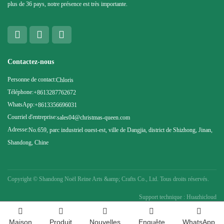
plus de 36 pays, notre présence est très importante.
Contactez-nous
Personne de contact:
Chloris
Téléphone:
+8613287762672
WhatsApp:
+8613356696031
Courriel d'entreprise:
sales04@christmas-queen.com
Adresse:
No.659, parc industriel ouest-est, ville de Dangjia, district de Shizhong, Jinan,
Shandong, Chine
Copyright ©
Shandong Noël Reine Arts &amp; Crafts Co., Ltd. Tous droits réservés.
Support technique : Huazhicloud
Maison
Produit
Nouvelles
Enquête
WhatsApp