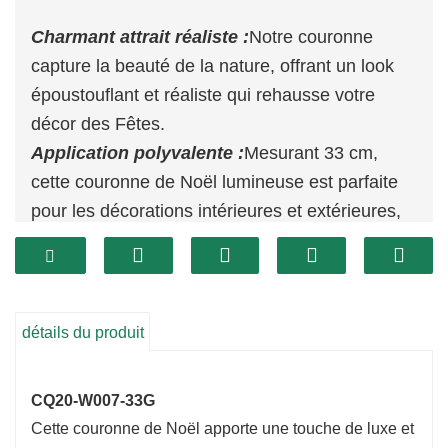
Charmant attrait réaliste :
Notre couronne
capture la beauté de la nature, offrant un look
époustouflant et réaliste qui rehausse votre
décor des Fêtes.
Application polyvalente :
Mesurant 33 cm,
cette couronne de Noël lumineuse est parfaite
pour les décorations intérieures et extérieures,
ce qui en fait un ajout polyvalent à votre
installation festive.
Artisanat de haute qualité :
Fabriquée à la
main à partir de matériaux de qualité
détails du produit
supérieure, notre couronne de porte de Noël est
conçue pour durer, garantissant qu'elle reste un
CQ20-W007-33G
élément précieux de vos traditions des fêtes.
Cette couronne de Noël apporte une touche de luxe et
Conception compacte et installation facile