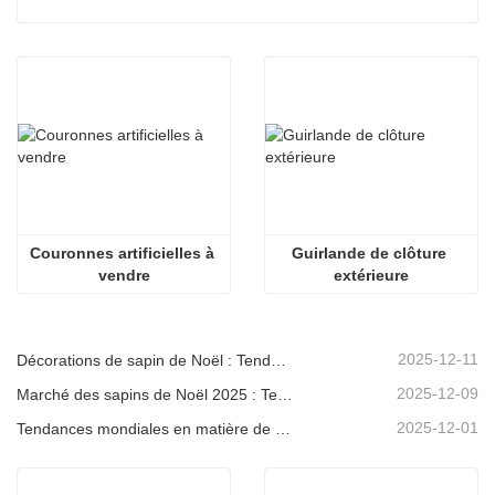
Couronnes artificielles à 
Guirlande de clôture 
vendre
extérieure
2025-12-11
Décorations de sapin de Noël : Tendances du marché, analyse de la chaîne d'approvisionnement et guide d'achat 2025
2025-12-09
Marché des sapins de Noël 2025 : Tendances, technologies et guide d’approvisionnement pour les acheteurs B2B
2025-12-01
Tendances mondiales en matière de décoration de Noël et pourquoi Christmas Queen reste leader du marché