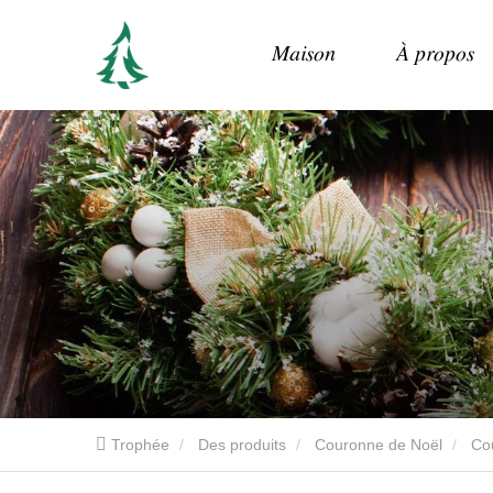
Maison
À propos
Trophée
Des produits
Couronne de Noël
Co