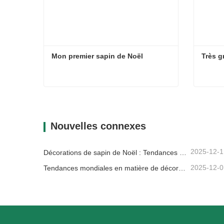
Mon premier sapin de Noël
Très g
Mon premier sapin de Noël
Très g
Contacter maintenant
Con
Nouvelles connexes
2025-12-1
Décorations de sapin de Noël : Tendances du marché, analyse de la chaîne d'approvisionnement et guide d'achat 2025
2025-12-0
Tendances mondiales en matière de décoration de Noël et pourquoi Christmas Queen reste leader du marché