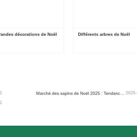
randes décorations de Noël
Différents arbres de Noël
randes décorations de Noël
Différents arbres de Noël
tacter maintenant
Contacter maintenant
1
2025
Marché des sapins de Noël 2025 : Tendances, technologies et guide d’approvisionnement pour les acheteurs B2B
1