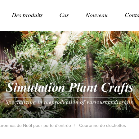
Des produits
Cas
Nouveau
Conta
uronnes de Noël pour porte d'entrée
Couronne de clochettes