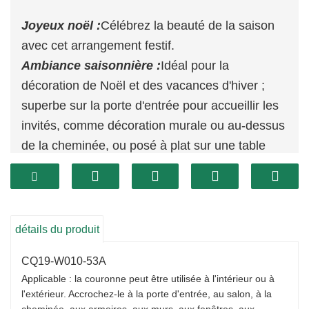
Joyeux noël :
Célébrez la beauté de la saison
avec cet arrangement festif.
Ambiance saisonnière :
Idéal pour la
décoration de Noël et des vacances d'hiver ;
superbe sur la porte d'entrée pour accueillir les
invités, comme décoration murale ou au-dessus
de la cheminée, ou posé à plat sur une table
comme début d'une pièce maîtresse
Célébrez Noël :
Améliorez la beauté de vos
espaces intérieurs et extérieurs avec cuisine,
jardin
détails du produit
CQ19-W010-53A
Applicable : la couronne peut être utilisée à l'intérieur ou à
l'extérieur. Accrochez-le à la porte d'entrée, au salon, à la
cheminée, aux armoires, aux murs, aux fenêtres, aux