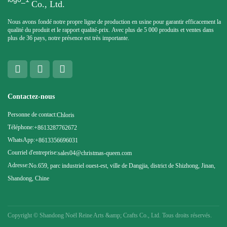
Co., Ltd.
Nous avons fondé notre propre ligne de production en usine pour garantir efficacement la
qualité du produit et le rapport qualité-prix. Avec plus de 5 000 produits et ventes dans
plus de 36 pays, notre présence est très importante.
Contactez-nous
Personne de contact:
Chloris
Téléphone:
+8613287762672
WhatsApp:
+8613356696031
Courriel d'entreprise:
sales04@christmas-queen.com
Adresse:
No.659, parc industriel ouest-est, ville de Dangjia, district de Shizhong, Jinan,
Shandong, Chine
Copyright ©
Shandong Noël Reine Arts &amp; Crafts Co., Ltd. Tous droits réservés.