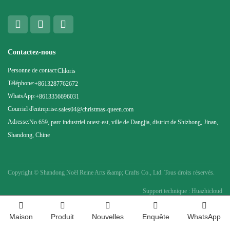
Contactez-nous
Personne de contact:
Chloris
Téléphone:
+8613287762672
WhatsApp:
+8613356696031
Courriel d'entreprise:
sales04@christmas-queen.com
Adresse:
No.659, parc industriel ouest-est, ville de Dangjia, district de Shizhong, Jinan,
Shandong, Chine
Copyright ©
Shandong Noël Reine Arts &amp; Crafts Co., Ltd. Tous droits réservés.
Support technique : Huazhicloud
Maison
Produit
Nouvelles
Enquête
WhatsApp