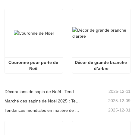
Couronne pour porte de 
Décor de grande branche 
Noël
d’arbre
2025-12-11
Décorations de sapin de Noël : Tendances du marché, analyse de la chaîne d'approvisionnement et guide d'achat 2025
2025-12-09
Marché des sapins de Noël 2025 : Tendances, technologies et guide d’approvisionnement pour les acheteurs B2B
2025-12-01
Tendances mondiales en matière de décoration de Noël et pourquoi Christmas Queen reste leader du marché