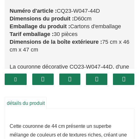
Numéro d'article :
CQ23-W047-44D
Dimensions du produit :
D60cm
Emballage du produit :
Cartons d'emballage
Tarif emballage :
30 pièces
Dimensions de la boîte extérieure :
75 cm x 46
cm x 47 cm
La couronne décorative CQ23-W047-44D, d'une
taille de 44 cm, est un véritable bijou qui allie
charme et raffinement. Ornée d'un mélange
d'éléments naturels, tels que du feuillage
artificiel, des fleurs délicates et des touches de
détails du produit
couleurs chaudes et terreuses, elle apportera
une note d'élégance à vos fêtes de fin d'année.
Cette couronne de 44 cm présente un superbe
Sa taille idéale la rend parfaite pour une
mélange de couleurs et de textures riches, créant une
utilisation intérieure ou extérieure, qu'elle soit