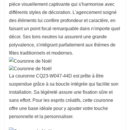
pièce visuellement captivante qui s'harmonise avec
accrochée à une porte ou utilisée comme centre
différents styles de décoration. L'agencement soigné
de table.
des éléments lui confère profondeur et caractère, en
Conçue pour durer, cette couronne est
faisant un point focal remarquable dans n'importe quel
fabriquée à partir de matériaux résistants qui
décor. Ses tons neutres lui assurent une grande
conservent leur beauté tout au long des fêtes.
polyvalence, s'intégrant parfaitement aux thèmes de
Son design écologique embellit votre décoration
fêtes traditionnels et modernes.
tout en favorisant le développement durable, ce
qui en fait un choix judicieux pour les
consommateurs soucieux de l'environnement.
La couronne CQ23-W047-44D est prête à être
suspendue grâce à sa boucle intégrée qui facilite son
installation. Sa légèreté assure une fixation sûre et
sans effort. Pour les esprits créatifs, cette couronne
offre une base idéale pour y ajouter votre touche
personnelle et la personnaliser.