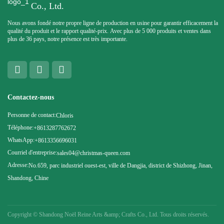
Co., Ltd.
Nous avons fondé notre propre ligne de production en usine pour garantir efficacement la
qualité du produit et le rapport qualité-prix. Avec plus de 5 000 produits et ventes dans
plus de 36 pays, notre présence est très importante.
Contactez-nous
Personne de contact:
Chloris
Téléphone:
+8613287762672
WhatsApp:
+8613356696031
Courriel d'entreprise:
sales04@christmas-queen.com
Adresse:
No.659, parc industriel ouest-est, ville de Dangjia, district de Shizhong, Jinan,
Shandong, Chine
Copyright ©
Shandong Noël Reine Arts &amp; Crafts Co., Ltd. Tous droits réservés.