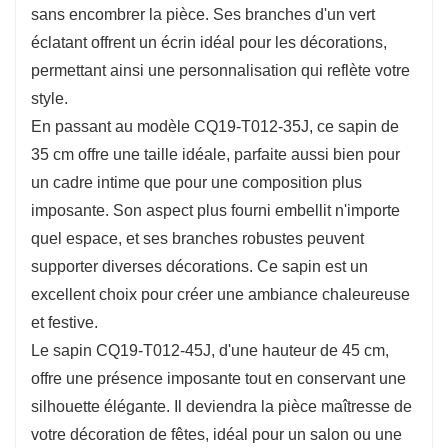
l’esprit des fêtes et embellit à merveille tous les
sans encombrer la pièce. Ses branches d'un vert
espaces. La variété des tailles permet de
éclatant offrent un écrin idéal pour les décorations,
trouver le sapin idéal pour chaque décor, des
permettant ainsi une personnalisation qui reflète votre
style.
petites compositions de table aux installations
En passant au modèle CQ19-T012-35J, ce sapin de
plus imposantes dans un salon.
35 cm offre une taille idéale, parfaite aussi bien pour
un cadre intime que pour une composition plus
imposante. Son aspect plus fourni embellit n'importe
quel espace, et ses branches robustes peuvent
supporter diverses décorations. Ce sapin est un
excellent choix pour créer une ambiance chaleureuse
et festive.
Le sapin CQ19-T012-45J, d'une hauteur de 45 cm,
offre une présence imposante tout en conservant une
silhouette élégante. Il deviendra la pièce maîtresse de
votre décoration de fêtes, idéal pour un salon ou une