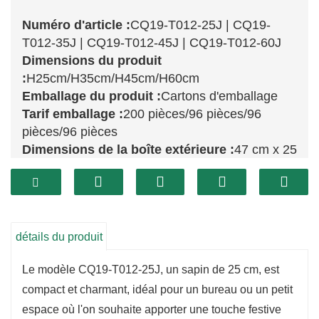
Numéro d'article :
CQ19-T012-25J | CQ19-
T012-35J | CQ19-T012-45J | CQ19-T012-60J
Dimensions du produit
:
H25cm/H35cm/H45cm/H60cm
Emballage du produit :
Cartons d'emballage
Tarif emballage :
200 pièces/96 pièces/96
pièces/96 pièces
Dimensions de la boîte extérieure :
47 cm x 25
cm x 47 cm / 50 cm x 33 cm x 42 cm / 80 cm x
26 cm x 48 cm / 74 cm x 55 cm x 55 cm
Cette collection propose une gamme de sapins
détails du produit
de Noël au design soigné : CQ19-T012-25J,
CQ19-T012-35J, CQ19-T012-45J et CQ19-
Le modèle CQ19-T012-25J, un sapin de 25 cm, est
T012-60J. Chaque sapin de cette collection,
compact et charmant, idéal pour un bureau ou un petit
avec son feuillage luxuriant et réaliste, capture
espace où l'on souhaite apporter une touche festive