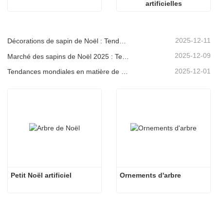
artificielles
2025-12-11
Décorations de sapin de Noël : Tendances du marché, analyse de la chaîne d'approvisionnement et guide d'achat 2025
2025-12-09
Marché des sapins de Noël 2025 : Tendances, technologies et guide d’approvisionnement pour les acheteurs B2B
2025-12-01
Tendances mondiales en matière de décoration de Noël et pourquoi Christmas Queen reste leader du marché
Petit Noël artificiel
Ornements d'arbre