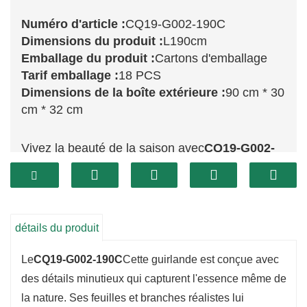
Numéro d'article :
CQ19-G002-190C
Dimensions du produit :
L190cm
Emballage du produit :
Cartons d'emballage
Tarif emballage :
18 PCS
Dimensions de la boîte extérieure :
90 cm * 30
cm * 32 cm
Vivez la beauté de la saison avec
CQ19-G002-
190C
Cette guirlande de 190 cm apporte une
touche d'élégance à votre décoration de fêtes.
Conçue pour imiter un feuillage persistant frais,
elle présente un mélange de verts luxuriants qui
détails du produit
créent une esthétique riche et chaleureuse.
Le
CQ19-G002-190C
Cette guirlande est conçue avec
Parfaite pour orner une cheminée, une porte ou
des détails minutieux qui capturent l'essence même de
une rampe d'escalier, cette guirlande est un
la nature. Ses feuilles et branches réalistes lui
élément essentiel de votre décoration festive.