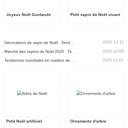
Joyeux Noël Guirlande
Petit sapin de Noël vivant
2025-12-11
Décorations de sapin de Noël : Tendances du marché, analyse de la chaîne d'approvisionnement et guide d'achat 2025
2025-12-09
Marché des sapins de Noël 2025 : Tendances, technologies et guide d’approvisionnement pour les acheteurs B2B
2025-12-01
Tendances mondiales en matière de décoration de Noël et pourquoi Christmas Queen reste leader du marché
Petit Noël artificiel
Ornements d'arbre