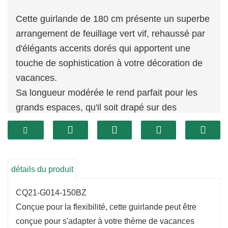
Cette guirlande de 180 cm présente un superbe
arrangement de feuillage vert vif, rehaussé par
d'élégants accents dorés qui apportent une
touche de sophistication à votre décoration de
vacances.
Sa longueur modérée le rend parfait pour les
grands espaces, qu'il soit drapé sur des
manteaux de cheminée, enroulé autour de
rampes ou utilisé dans des présentoirs de
pièces maîtresses.
La combinaison de verdure riche et d’or crée
détails du produit
une atmosphère luxueuse et accueille les invités
CQ21-G014-150BZ
dans votre maison.
Conçue pour la flexibilité, cette guirlande peut être
conçue pour s'adapter à votre thème de vacances