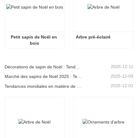
Petit sapin de Noël en 
Arbre pré-éclairé
bois
2025-12-11
Décorations de sapin de Noël : Tendances du marché, analyse de la chaîne d'approvisionnement et guide d'achat 2025
2025-12-09
Marché des sapins de Noël 2025 : Tendances, technologies et guide d’approvisionnement pour les acheteurs B2B
2025-12-01
Tendances mondiales en matière de décoration de Noël et pourquoi Christmas Queen reste leader du marché