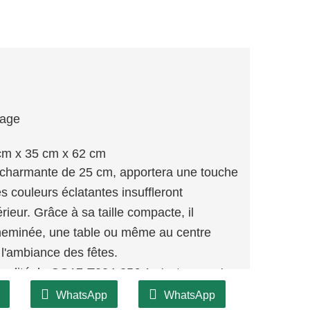
lage
cm x 35 cm x 62 cm
 charmante de 25 cm, apportera une touche
s couleurs éclatantes insuffleront
érieur. Grâce à sa taille compacte, il
cheminée, une table ou même au centre
 l'ambiance des fêtes.
qualité, le CQ17-T024-25J-1 n'est pas qu'un
 durer pendant plusieurs fêtes. Le soin
WhatsApp
WhatsApp