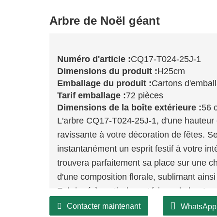
Arbre de Noël géant
Numéro d'article :
CQ17-T024-25J-1
Dimensions du produit :
H25cm
Emballage du produit :
Cartons d'embal
Tarif emballage :
72 pièces
Dimensions de la boîte extérieure :
56 
L'arbre CQ17-T024-25J-1, d'une hauteur
ravissante à votre décoration de fêtes. Se
instantanément un esprit festif à votre int
trouvera parfaitement sa place sur une 
d'une composition florale, sublimant ainsi
Fabriqué à partir de matériaux de haute 
simple objet décoratif ; il est conçu pour
Contacter maintenant
WhatsApp