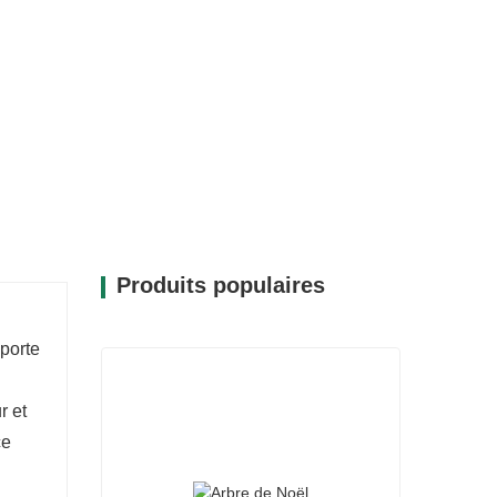
r-faire artisanal et lui assure une place de
 couleurs riches et son design dynamique
lément incontournable des décorations de
Produits populaires
pporte
r et
ce