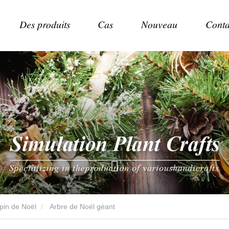
Des produits
Cas
Nouveau
Conta
apin de Noël
Arbre de Noël géant