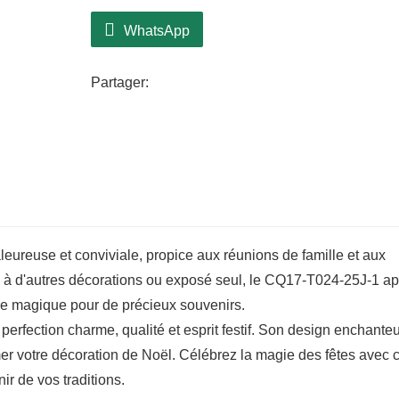
apporté à sa fabrication témoigne du savoi
choix dans toute décoration festive. Ses
WhatsApp
contribuent à son charme et en font un é
Noël.
Partager:
leureuse et conviviale, propice aux réunions de famille et aux
cié à d'autres décorations ou exposé seul, le CQ17-T024-25J-1 a
adre magique pour de précieux souvenirs.
erfection charme, qualité et esprit festif. Son design enchanteu
mer votre décoration de Noël. Célébrez la magie des fêtes avec 
ir de vos traditions.