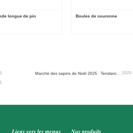
nde longue de pin
Boules de couronne
nde longue de pin
Boules de couronne
tacter maintenant
Contacter maintenant
1
2025
Marché des sapins de Noël 2025 : Tendances, technologies et guide d’approvisionnement pour les acheteurs B2B
1
Liens vers les menus
Nos produits