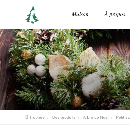
Maison
À propos
Trophée
Des produits
Arbre de Noël
Petit s