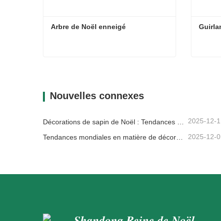
Arbre de Noël enneigé
Guirla
Arbre de Noël enneigé
Guirla
Contacter maintenant
Con
Nouvelles connexes
2025-12-1
Décorations de sapin de Noël : Tendances du marché, analyse de la chaîne d'approvisionnement et guide d'achat 2025
2025-12-0
Tendances mondiales en matière de décoration de Noël et pourquoi Christmas Queen reste leader du marché