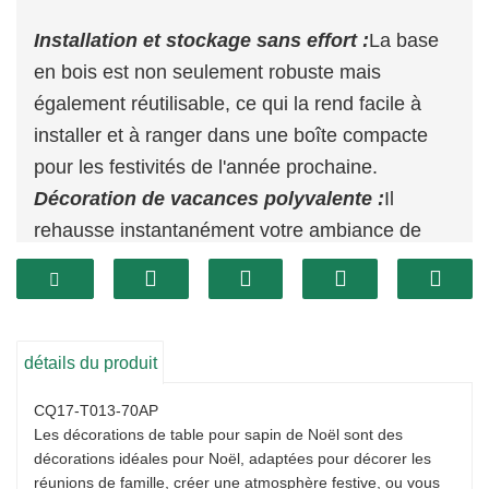
Installation et stockage sans effort :
La base
en bois est non seulement robuste mais
également réutilisable, ce qui la rend facile à
installer et à ranger dans une boîte compacte
pour les festivités de l'année prochaine.
Décoration de vacances polyvalente :
Il
rehausse instantanément votre ambiance de
vacances, illuminant n’importe quel coin de
votre maison avec une joie festive.
Conception peu encombrante :
Avec son profil
mince, cet arbre s'intègre parfaitement dans les
détails du produit
petits espaces, ce qui en fait un choix idéal pour
CQ17-T013-70AP
ceux qui souhaitent maximiser leur espace de
Les décorations de table pour sapin de Noël sont des
vie sans compromettre la joie des Fêtes.
décorations idéales pour Noël, adaptées pour décorer les
réunions de famille, créer une atmosphère festive, ou vous