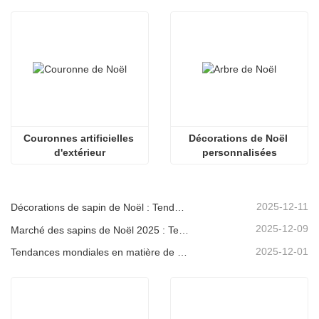
Couronnes artificielles 
Décorations de Noël 
d'extérieur
personnalisées
2025-12-11
Décorations de sapin de Noël : Tendances du marché, analyse de la chaîne d'approvisionnement et guide d'achat 2025
2025-12-09
Marché des sapins de Noël 2025 : Tendances, technologies et guide d’approvisionnement pour les acheteurs B2B
2025-12-01
Tendances mondiales en matière de décoration de Noël et pourquoi Christmas Queen reste leader du marché