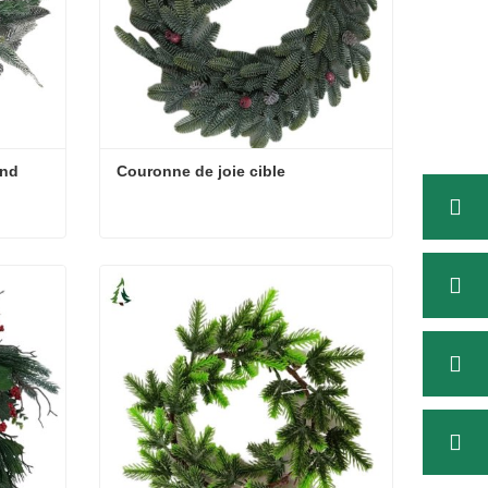
End
Couronne de joie cible
End
Couronne de joie cible
Contacter maintenant