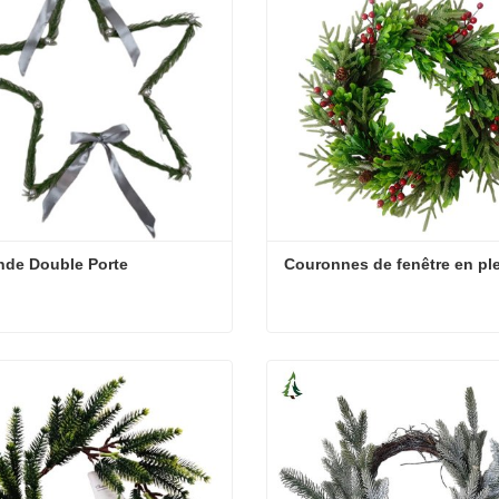
nde Double Porte
Couronnes de fenêtre en ple
nde Double Porte
Couronnes de fenêtre en ple
cter maintenant
Contacter maintenant