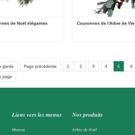
nnes de Noël élégantes
Couronnes de l'Arbre de Vie
nes de Noël élégantes
Couronnes de l'Arbre de Vi
cter maintenant
Contacter maintenant
e garde
Page précédente
1
2
3
4
5
6
e page
Liens vers les menus
Nos produits
Maison
Arbre de Noël