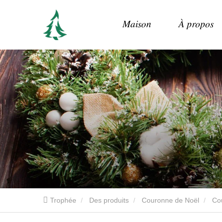
Maison
À propos
Trophée
Des produits
Couronne de Noël
Co