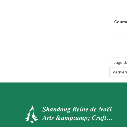
Couro
Couron
Conta
page d
dernièr
Shandong Reine de Noël
Arts &amp;amp; Crafts
Co., Ltd.