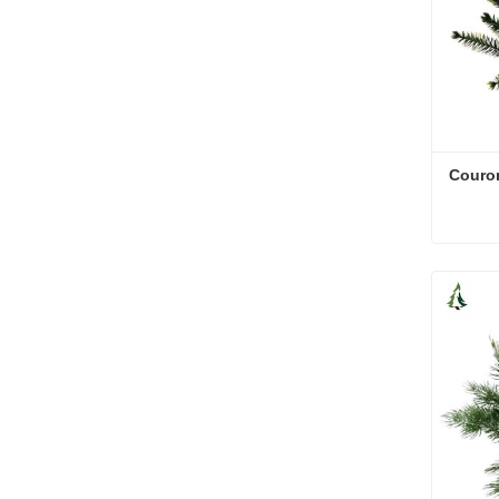
Couron
Couron
Conta