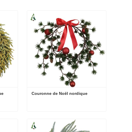
ue
Couronne de Noël nordique
due
Couronne de Noël nordique
Contacter maintenant