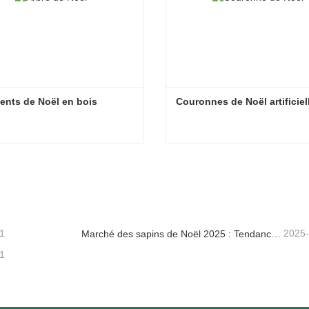
nts de Noël en bois
Couronnes de Noël artificiel
nts de Noël en bois
Couronnes de Noël artificie
tacter maintenant
Contacter maintenant
1
2025
Marché des sapins de Noël 2025 : Tendances, technologies et guide d’approvisionnement pour les acheteurs B2B
1