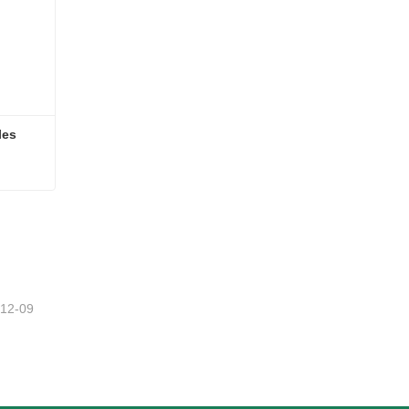
les
lles
-12-09