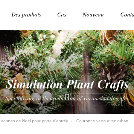
Des produits
Cas
Nouveau
Conta
uronnes de Noël pour porte d'entrée
Couronne verte avec ruban