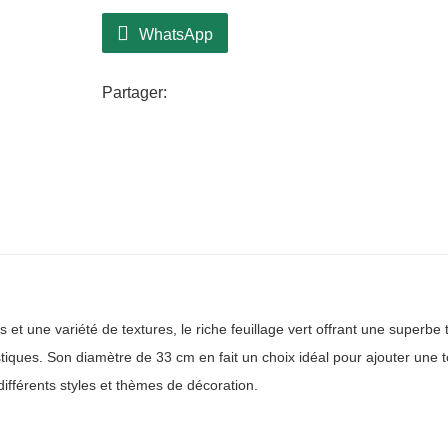
surcharger votre décoration.
Confectionnée à partir de matériaux de h
WhatsApp
pour durer et conserver sa beauté pend
écologique favorise le développement dura
Partager:
période des fêtes, ce qui en fait un choi
couronne CQ23-W032-33AZ allie harmonie
créant ainsi une décoration précieuse do
et une variété de textures, le riche feuillage vert offrant une superbe t
tiques. Son diamètre de 33 cm en fait un choix idéal pour ajouter une 
différents styles et thèmes de décoration.