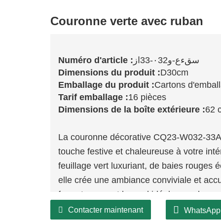
Couronne verte avec ruban
Numéro d'article :
سقءع-و٠32-33از
Dimensions du produit :
D30cm
Emballage du produit :
Cartons d'embal
Tarif emballage :
16 pièces
Dimensions de la boîte extérieure :
62 
La couronne décorative CQ23-W032-33AZ
touche festive et chaleureuse à votre in
feuillage vert luxuriant, de baies rouges
elle crée une ambiance conviviale et accu
format compact la rend idéale pour les pe
fenêtres ou comme centre de table, vous 
Contacter maintenant
WhatsApp