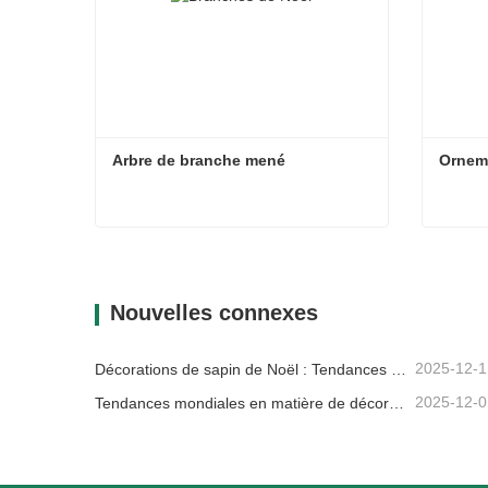
Arbre de branche mené
Orneme
Arbre de branche mené
Orneme
Contacter maintenant
Con
Nouvelles connexes
2025-12-1
Décorations de sapin de Noël : Tendances du marché, analyse de la chaîne d'approvisionnement et guide d'achat 2025
2025-12-0
Tendances mondiales en matière de décoration de Noël et pourquoi Christmas Queen reste leader du marché