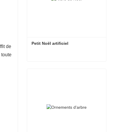
Petit Noël artificiel
fit de
 toute
Petit Noël artificiel
Contacter maintenant