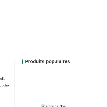
aute qualité, cette couronne est conçue
ant de nombreuses années. Son design
ble et permet de la réutiliser à chaque
x responsable pour votre décoration. La
usement esthétique et fonctionnalité,
nt vous profiterez pendant des années.
Produits populaires
oile
touche