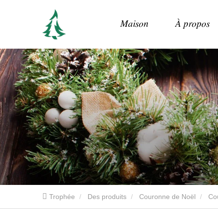
Maison
À propos
Trophée
Des produits
Couronne de Noël
Co