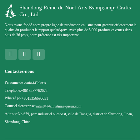
Shandong Reine de Noël Arts &amp;amp; Crafts
Co., Ltd.
Nous avons fondé notre propre ligne de production en usine pour garantir efficacement la
qualité du produit et le rapport qualité-prix. Avec plus de 5 000 produits et ventes dans
plus de 36 pays, notre présence est très importante.
Contactez-nous
Personne de contact:
Chloris
Téléphone:
+8613287762672
WhatsApp:
+8613356696031
Courriel d'entreprise:
sales04@christmas-queen.com
Adresse:
No.659, parc industriel ouest-est, ville de Dangjia, district de Shizhong, Jinan,
Shandong, Chine